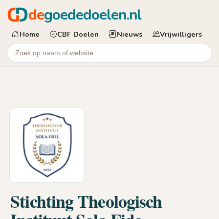
de
goededoelen.nl
Home
CBF Doelen
Nieuws
Vrijwilligers
Stichting Theologisch