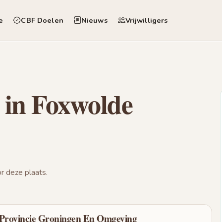
e
CBF Doelen
Nieuws
Vrijwilligers
 in Foxwolde
 deze plaats.
 Provincie Groningen En Omgeving