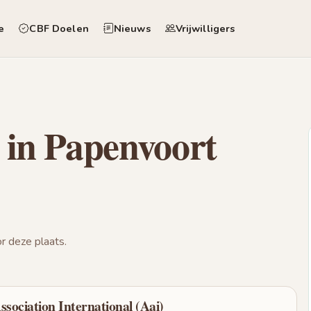
e
CBF Doelen
Nieuws
Vrijwilligers
 in Papenvoort
 deze plaats.
ssociation International (Aai)