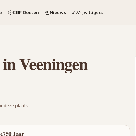
e
CBF Doelen
Nieuws
Vrijwilligers
 in Veeningen
 deze plaats.
de750 Jaar