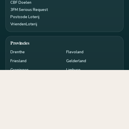
CBF Doelen
3FM Serious Request
Postcode Loterij
VriendenLoterij
Provincies
Drenthe
Flevoland
Friesland
Gelderland
Groningen
Limburg
Noord-Brabant
Noord-Holland
Overijssel
Utrecht
Zeeland
Zuid-Holland
Privacy en cookies
RSS
Cookie-instellingen
de
goededoelen.nl