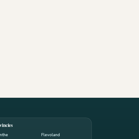
vincies
nthe
Flevoland