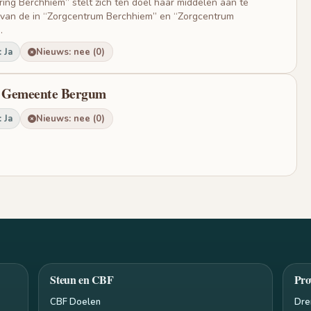
ring Berchhiem” stelt zich ten doel haar middelen aan te
 van de in “Zorgcentrum Berchhiem” en “Zorgcentrum
.
 Ja
Nieuws: nee (0)
he Gemeente Bergum
 Ja
Nieuws: nee (0)
Steun en CBF
Pro
CBF Doelen
Dre