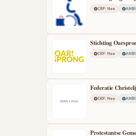
CBF: Nee
ANBI:
Stichting Oarspro
CBF: Nee
ANBI:
Federatie Christel
CBF: Nee
ANBI:
GEEN LOGO
Protestantse Gem