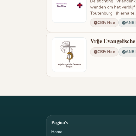
De stichting “Vriendenk
wenden om het verblijf
Toutenburg” (hierna te..
CBF: Nee
ANBI:
Vrije Evangelisc
CBF: Nee
ANBI:
Pagina's
Home