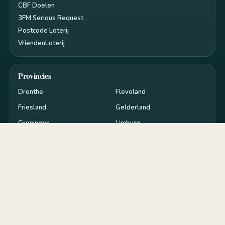
CBF Doelen
3FM Serious Request
Postcode Loterij
VriendenLoterij
Provincies
Drenthe
Flevoland
Friesland
Gelderland
Groningen
Limburg
Noord-Brabant
Noord-Holland
Overijssel
Utrecht
Zeeland
Zuid-Holland
Privacy en cookies
RSS
Cookie-instellingen
de
goededoelen.nl