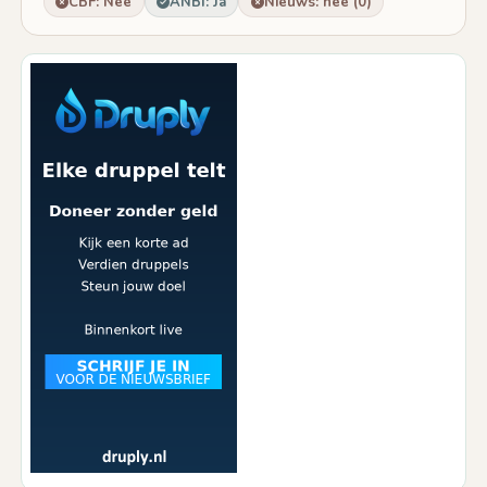
CBF: Nee
ANBI: Ja
Nieuws: nee (0)