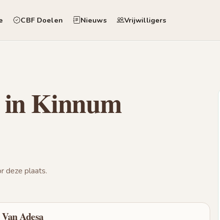
e
CBF Doelen
Nieuws
Vrijwilligers
n in Kinnum
 deze plaats.
n Van Adesa