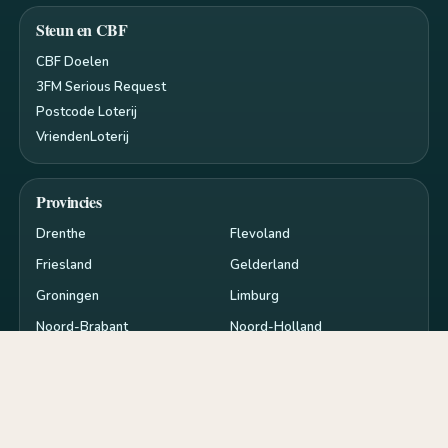
Steun en CBF
CBF Doelen
3FM Serious Request
Postcode Loterij
VriendenLoterij
Provincies
Drenthe
Flevoland
Friesland
Gelderland
Groningen
Limburg
Noord-Brabant
Noord-Holland
Overijssel
Utrecht
Zeeland
Zuid-Holland
Privacy en cookies
RSS
Cookie-instellingen