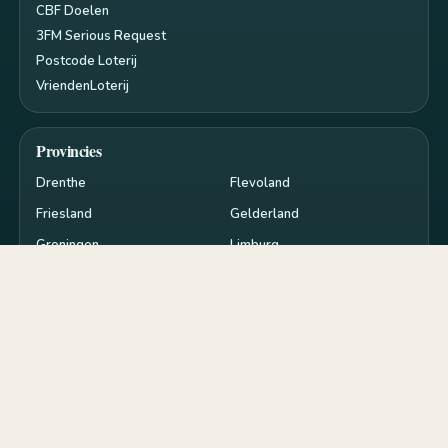
CBF Doelen
3FM Serious Request
Postcode Loterij
VriendenLoterij
Provincies
Drenthe
Flevoland
Friesland
Gelderland
Groningen
Limburg
Noord-Brabant
Noord-Holland
Overijssel
Utrecht
Zeeland
Zuid-Holland
Privacy en cookies
RSS
Cookie-instellingen
de
goededoelen.nl