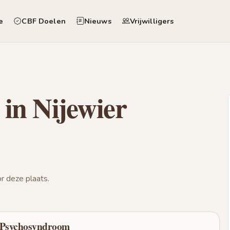
e
CBF Doelen
Nieuws
Vrijwilligers
in Nijewier
 deze plaats.
- Psychosyndroom