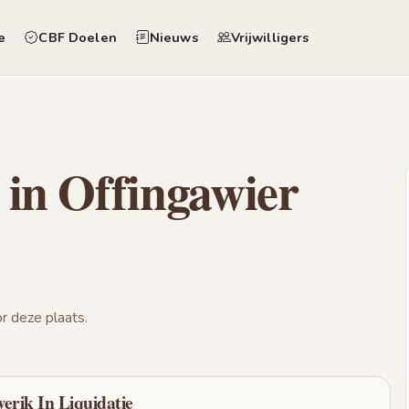
e
CBF Doelen
Nieuws
Vrijwilligers
 in Offingawier
 deze plaats.
erik In Liquidatie