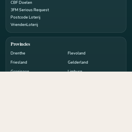
CBF Doelen
3FM Serious Request
Postcode Loterij
VriendenLoterij
Provincies
Drenthe
Flevoland
Friesland
Gelderland
Groningen
Limburg
Noord-Brabant
Noord-Holland
Overijssel
Utrecht
Zeeland
Zuid-Holland
Privacy en cookies
RSS
Cookie-instellingen
de
goededoelen.nl