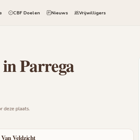
e
CBF Doelen
Nieuws
Vrijwilligers
 in Parrega
 deze plaats.
 Van Veldzicht