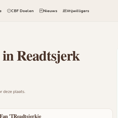
e
CBF Doelen
Nieuws
Vrijwilligers
 in Readtsjerk
 deze plaats.
 Fan 'TReadtsjerkje