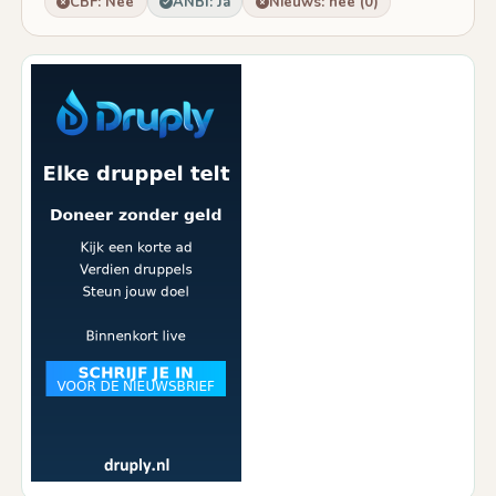
CBF: Nee
ANBI: Ja
Nieuws: nee (0)