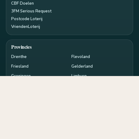
CBF Doelen
3FM Serious Request
Postcode Loterij
VriendenLoterij
Provincies
Drenthe
Flevoland
Friesland
Gelderland
Groningen
Limburg
Noord-Brabant
Noord-Holland
Overijssel
Utrecht
Zeeland
Zuid-Holland
Privacy en cookies
RSS
Cookie-instellingen
de
goededoelen.nl