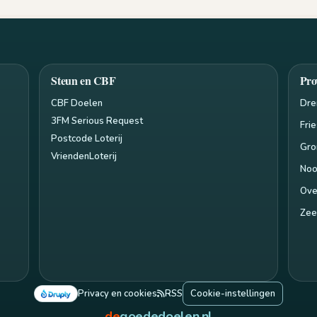
Steun en CBF
Pro
CBF Doelen
Dre
3FM Serious Request
Fri
Postcode Loterij
Gro
VriendenLoterij
Noo
Ove
Zee
Privacy en cookies
RSS
Cookie-instellingen
de
goededoelen.nl