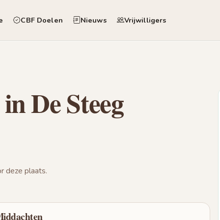
e
CBF Doelen
Nieuws
Vrijwilligers
 in De Steeg
 deze plaats.
 Middachten