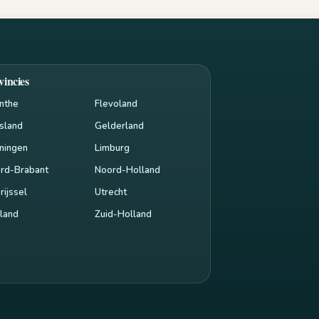
vincies
nthe
Flevoland
esland
Gelderland
ningen
Limburg
rd-Brabant
Noord-Holland
rijssel
Utrecht
land
Zuid-Holland