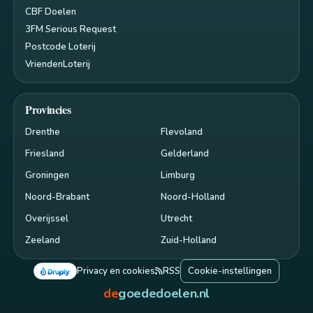
CBF Doelen
3FM Serious Request
Postcode Loterij
VriendenLoterij
Provincies
Drenthe
Flevoland
Friesland
Gelderland
Groningen
Limburg
Noord-Brabant
Noord-Holland
Overijssel
Utrecht
Zeeland
Zuid-Holland
Privacy en cookies
RSS
Cookie-instellingen
de
goededoelen.nl