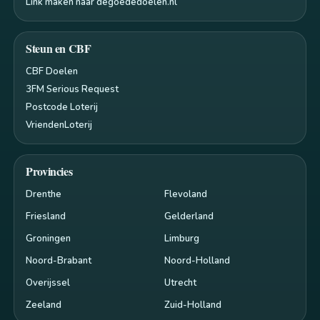
Link maken naar degoededoelen.nl
Steun en CBF
CBF Doelen
3FM Serious Request
Postcode Loterij
VriendenLoterij
Provincies
Drenthe
Flevoland
Friesland
Gelderland
Groningen
Limburg
Noord-Brabant
Noord-Holland
Overijssel
Utrecht
Zeeland
Zuid-Holland