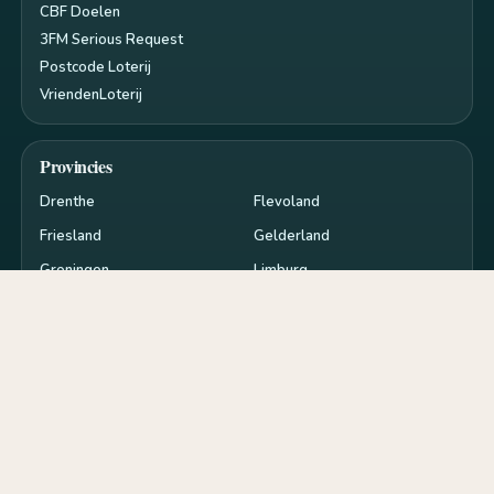
CBF Doelen
3FM Serious Request
Postcode Loterij
VriendenLoterij
Provincies
Drenthe
Flevoland
Friesland
Gelderland
Groningen
Limburg
Noord-Brabant
Noord-Holland
Overijssel
Utrecht
Zeeland
Zuid-Holland
Privacy en cookies
RSS
Cookie-instellingen
de
goededoelen.nl