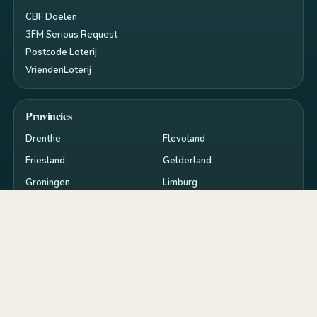
CBF Doelen
3FM Serious Request
Postcode Loterij
VriendenLoterij
Provincies
Drenthe
Flevoland
Friesland
Gelderland
Groningen
Limburg
Noord-Brabant
Noord-Holland
Overijssel
Utrecht
Zeeland
Zuid-Holland
Privacy en cookies
RSS
Cookie-instellingen
de
goededoelen.nl