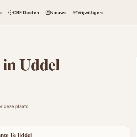
e
CBF Doelen
Nieuws
Vrijwilligers
 in Uddel
 deze plaats.
te Te Uddel