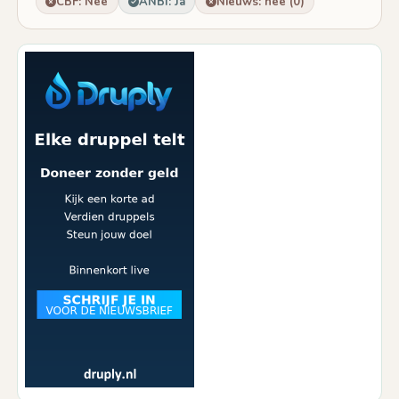
CBF: Nee
ANBI: Ja
Nieuws: nee (0)