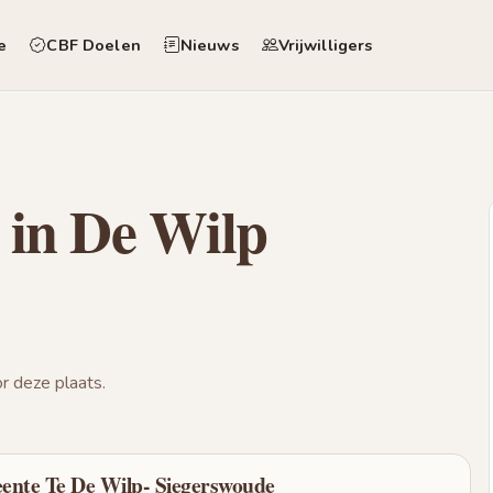
e
CBF Doelen
Nieuws
Vrijwilligers
 in De Wilp
 deze plaats.
ente Te De Wilp- Siegerswoude