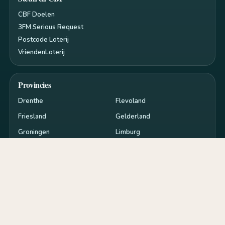
CBF Doelen
3FM Serious Request
Postcode Loterij
VriendenLoterij
Provincies
Drenthe
Flevoland
Friesland
Gelderland
Groningen
Limburg
Noord-Brabant
Noord-Holland
Overijssel
Utrecht
Zeeland
Zuid-Holland
Privacy en cookies
RSS
Cookie-instellingen
de
goededoelen.nl