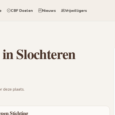
e
CBF Doelen
Nieuws
Vrijwilligers
in Slochteren
 deze plaats.
pen Stichting