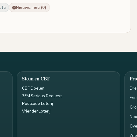
 Ja
Nieuws: nee (0)
Steun en CBF
Pro
CBF Doelen
Dre
3FM Serious Request
Fri
Postcode Loterij
Gro
VriendenLoterij
Noo
Ove
Zee