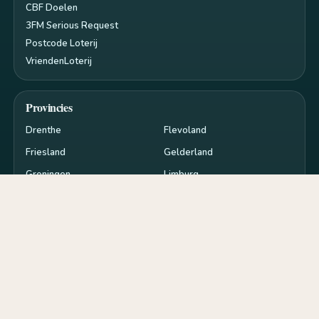
CBF Doelen
3FM Serious Request
Postcode Loterij
VriendenLoterij
Provincies
Drenthe
Flevoland
Friesland
Gelderland
Groningen
Limburg
Noord-Brabant
Noord-Holland
Overijssel
Utrecht
Zeeland
Zuid-Holland
Privacy en cookies
RSS
Cookie-instellingen
de
goededoelen.nl