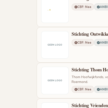
CBF: Nee
ANBI:
Stichting Ontwikk
CBF: Nee
ANBI:
GEEN LOGO
Stichting Thom Ho
Thom Hoofwijkfonds, vo
GEEN LOGO
Roermond.
CBF: Nee
ANBI:
Stichting Vriende