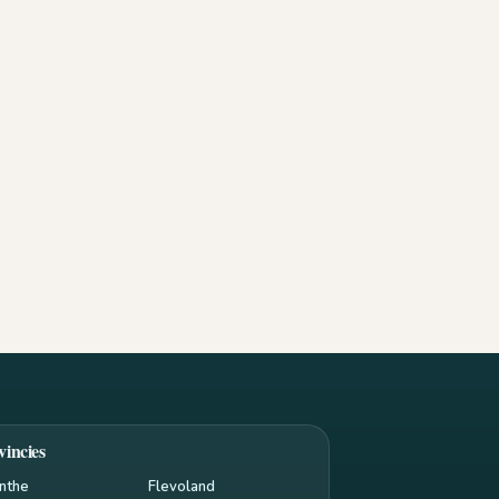
vincies
nthe
Flevoland