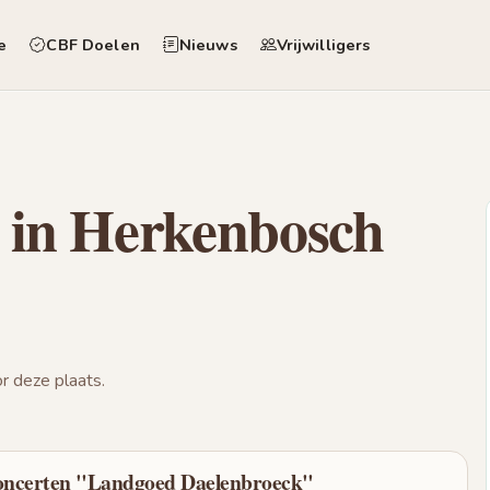
e
CBF Doelen
Nieuws
Vrijwilligers
 in Herkenbosch
 deze plaats.
concerten "Landgoed Daelenbroeck"