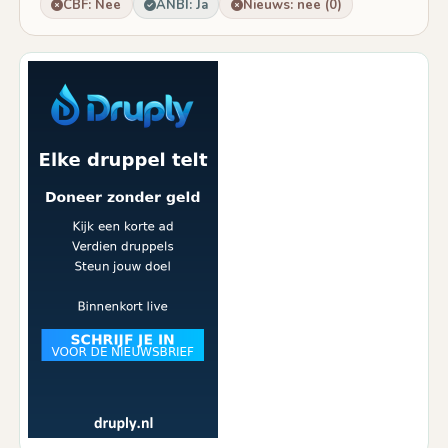
CBF: Nee
ANBI: Ja
Nieuws: nee (0)