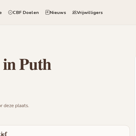
e
CBF Doelen
Nieuws
Vrijwilligers
 in Puth
 deze plaats.
ief