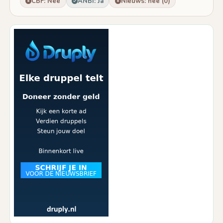
CBF: Nee
ANBI: Ja
Nieuws: nee (0)