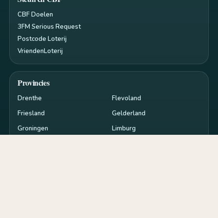
CBF Doelen
3FM Serious Request
Postcode Loterij
VriendenLoterij
Provincies
Drenthe
Flevoland
Friesland
Gelderland
Groningen
Limburg
Noord-Brabant
Noord-Holland
Overijssel
Utrecht
Zeeland
Zuid-Holland
Privacy en cookies
RSS
Cookie-instellingen
de
goededoelen.nl