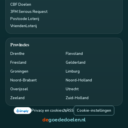
CBF Doelen
3FM Serious Request
Postcode Loterij
VriendenLoterij
Provincies
Drenthe
Flevoland
Friesland
Gelderland
Groningen
Limburg
Noord-Brabant
Noord-Holland
Overijssel
Utrecht
Zeeland
Zuid-Holland
Privacy en cookies
RSS
Cookie-instellingen
de
goededoelen.nl