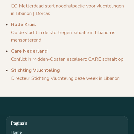
EO Metterdaad start noodhulpactie voor vluchtelingen
in Libanon | Dorcas
Rode Kruis
Op de vlucht in de stortregen: situatie in Libanon is
mensonterend
Care Nederland
Conflict in Midden-Oosten escaleert: CARE schaalt op
Stichting Vluchteling
Directeur Stichting Vluchteling deze week in Libanon
Pagina's
Home