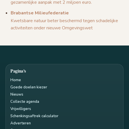
gezamenlijke aanpak met 2 miljoen euro.
Brabantse Milieufederatie
Kwetsbare natuur beter beschermd tegen schadelijke
activiteiten onder nieuwe Omgevingswet
Pagina's
Home
Goede doelen kiezer
Nieuws
Collecte agenda
Vrijwilligers
Schenkingsaftrek calculator
Adverteren