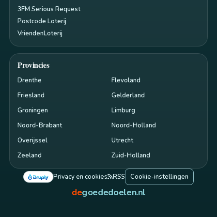
3FM Serious Request
Postcode Loterij
VriendenLoterij
Provincies
Drenthe
Flevoland
Friesland
Gelderland
Groningen
Limburg
Noord-Brabant
Noord-Holland
Overijssel
Utrecht
Zeeland
Zuid-Holland
Privacy en cookies
RSS
Cookie-instellingen
de
goededoelen.nl