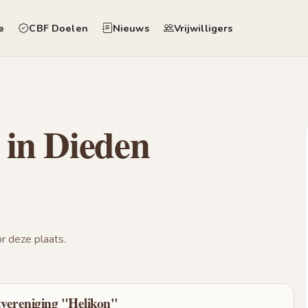
e
CBF Doelen
Nieuws
Vrijwilligers
 in Dieden
 deze plaats.
vereniging "Helikon"