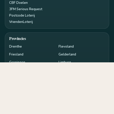
CBF Doelen
3FM Serious Request
Postcode Loterij
VriendenLoterij
Provincies
Drenthe
Flevoland
Friesland
Gelderland
Groningen
Limburg
Noord-Brabant
Noord-Holland
Overijssel
Utrecht
Zeeland
Zuid-Holland
Privacy en cookies
RSS
Cookie-instellingen
de
goededoelen.nl