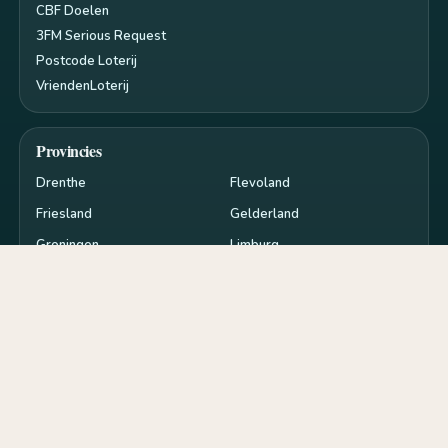
CBF Doelen
3FM Serious Request
Postcode Loterij
VriendenLoterij
Provincies
Drenthe
Flevoland
Friesland
Gelderland
Groningen
Limburg
Noord-Brabant
Noord-Holland
Overijssel
Utrecht
Zeeland
Zuid-Holland
Privacy en cookies
RSS
Cookie-instellingen
de
goededoelen.nl