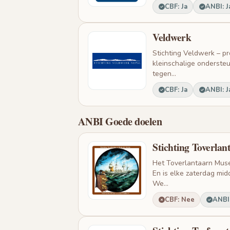
CBF: Ja
ANBI: J
Veldwerk
Stichting Veldwerk – pro
kleinschalige ondersteu
tegen...
CBF: Ja
ANBI: J
ANBI Goede doelen
Stichting Toverla
Het Toverlantaarn Museu
En is elke zaterdag mid
We...
CBF: Nee
ANBI: