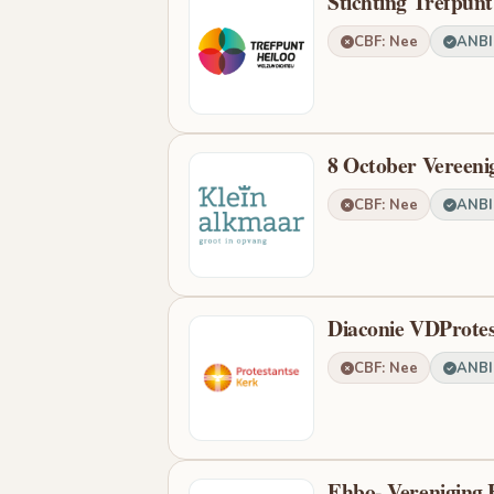
Stichting Trefpunt
CBF: Nee
ANBI:
8 October Vereeni
CBF: Nee
ANBI:
Diaconie VDProtes
CBF: Nee
ANBI:
Ehbo- Vereniging 