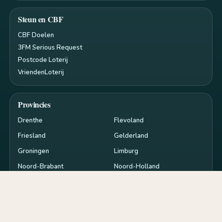
Steun en CBF
CBF Doelen
3FM Serious Request
Postcode Loterij
VriendenLoterij
Provincies
Drenthe
Flevoland
Friesland
Gelderland
Groningen
Limburg
Noord-Brabant
Noord-Holland
Overijssel
Utrecht
Zeeland
Zuid-Holland
Privacy en cookies
RSS
Cookie-instellingen