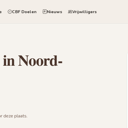
e
CBF Doelen
Nieuws
Vrijwilligers
 in Noord-
 deze plaats.