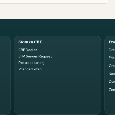
Steun en CBF
Pro
CBF Doelen
Dre
3FM Serious Request
Fri
Postcode Loterij
Gro
VriendenLoterij
Noo
Ove
Zee