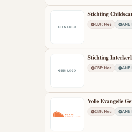
Stichting Childsca
CBF: Nee
ANBI:
GEEN LOGO
Stichting Interker
CBF: Nee
ANBI:
GEEN LOGO
Volle Evangelie G
CBF: Nee
ANBI: