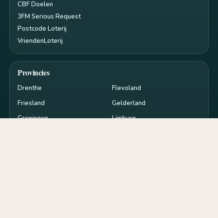
CBF Doelen
3FM Serious Request
Postcode Loterij
VriendenLoterij
Provincies
Drenthe
Flevoland
Friesland
Gelderland
Groningen
Limburg
Noord-Brabant
Noord-Holland
Overijssel
Utrecht
Zeeland
Zuid-Holland
Privacy en cookies
RSS
Cookie-instellingen
de
goededoelen.nl