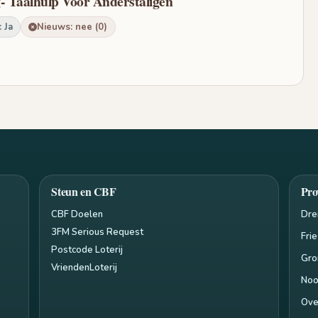
g- Taalhulp Voor Anderstaligen
 Ja
Nieuws: nee (0)
Steun en CBF
Pro
CBF Doelen
Dre
3FM Serious Request
Fri
Postcode Loterij
Gro
VriendenLoterij
Noo
Ove