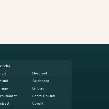
vincies
nthe
Flevoland
esland
Gelderland
ningen
Limburg
rd-Brabant
Noord-Holland
rijssel
Utrecht