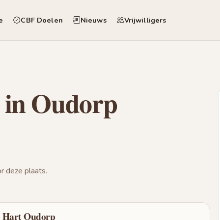
e
CBF Doelen
Nieuws
Vrijwilligers
 in Oudorp
 deze plaats.
e Hart Oudorp