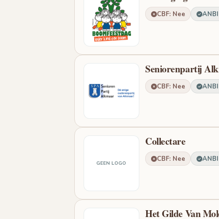
CBF: Nee
ANBI:
Seniorenpartij Al
CBF: Nee
ANBI:
Collectare
CBF: Nee
ANBI:
GEEN LOGO
Het Gilde Van Mol