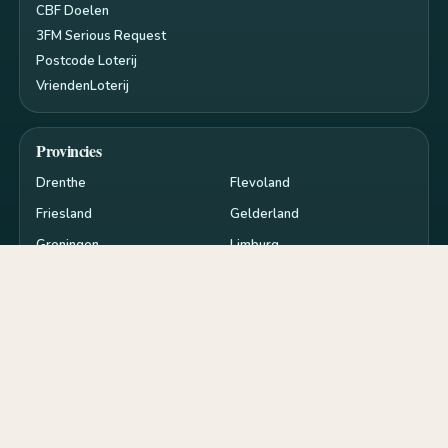
CBF Doelen
3FM Serious Request
Postcode Loterij
VriendenLoterij
Provincies
Drenthe
Flevoland
Friesland
Gelderland
Groningen
Limburg
Noord-Brabant
Noord-Holland
Overijssel
Utrecht
Zeeland
Zuid-Holland
Privacy en cookies
RSS
Cookie-instellingen
de
goededoelen.nl