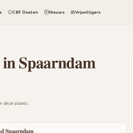
e
CBF Doelen
Nieuws
Vrijwilligers
n in Spaarndam
 deze plaats.
aad Spaarndam