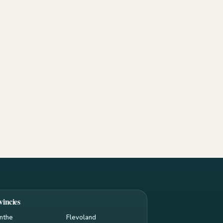
vincies
nthe
Flevoland