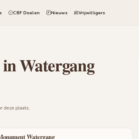
e
CBF Doelen
Nieuws
Vrijwilligers
 in Watergang
 deze plaats.
 Monument Watergang