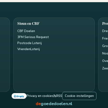
Steun en CBF
Pro
CBF Doelen
Dre
3FM Serious Request
Fri
Postcode Loterij
Gro
VriendenLoterij
Noo
Ove
Zee
Privacy en cookies
RSS
Cookie-instellingen
de
goededoelen.nl